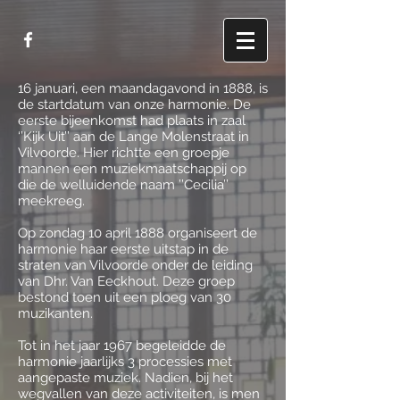
​16 januari, een maandagavond in 1888, is
de startdatum van onze harmonie. De
eerste bijeenkomst had plaats in zaal
‘’Kijk Uit’’ aan de Lange Molenstraat in
Vilvoorde. Hier richtte een groepje
mannen een muziekmaatschappij op
die de welluidende naam ’’Cecilia’’
meekreeg.
Op zondag 10 april 1888 organiseert de
harmonie haar eerste uitstap in de
straten van Vilvoorde onder de leiding
van Dhr. Van Eeckhout. Deze groep
bestond toen uit een ploeg van 30
muzikanten.
Tot in het jaar 1967 begeleidde de
harmonie jaarlijks 3 processies met
aangepaste muziek. Nadien, bij het
wegvallen van deze activiteiten, is men