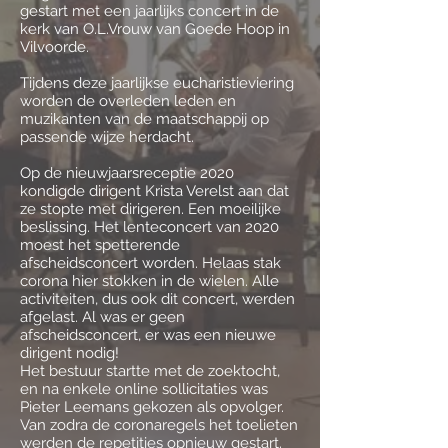
gestart met een jaarlijks concert in de
kerk van O.L.Vrouw van Goede Hoop in
Vilvoorde.
Tijdens deze jaarlijkse eucharistieviering
worden de overleden leden en
muzikanten van de maatschappij op
passende wijze herdacht.
Op de nieuwjaarsreceptie 2020
kondigde dirigent Krista Verelst aan dat
ze stopte met dirigeren. Een moeilijke
beslissing. Het lenteconcert van 2020
moest het spetterende
afscheidsconcert worden. Helaas stak
corona hier stokken in de wielen. Alle
activiteiten, dus ook dit concert, werden
afgelast. Al was er geen
afscheidsconcert, er was een nieuwe
dirigent nodig!
Het bestuur startte met de zoektocht,
en na enkele online sollicitaties was
Pieter Leemans gekozen als opvolger.
Van zodra de coronaregels het toelieten
werden de repetities opnieuw gestart.