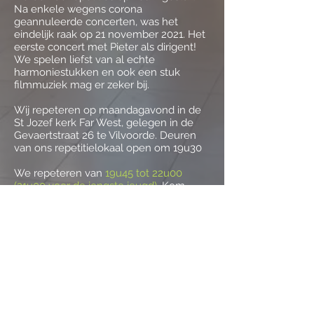
Na enkele wegens corona
geannuleerde concerten, was het
eindelijk raak op 21 november 2021. Het
eerste concert met Pieter als dirigent!
We spelen liefst van al echte
harmoniestukken en ook een stuk
filmmuziek mag er zeker bij.
​Wij repeteren op maandagavond in de
St Jozef kerk Far West, gelegen in de
Gevaertstraat 26 te Vilvoorde. Deuren
van ons repetitielokaal open om 19u30
We repeteren van
19u45 tot 22u00
(21u00 voor de jongste jeugd)
. Kom
gerust eens luisteren, en hopelijk
kriebelt het om mee te doen. Er is
steeds iemand van het bestuur
aanwezig om je mee wegwijs te helpen.
Indien je muziekschool volgt en je
academie toelaat om het samenspel
(vanaf middelbaar 3.1) bij een pARTner
te doen, kan je ook bij ons terecht. Zo
werken we samen met de academie
voor Muziek, woord en dans van